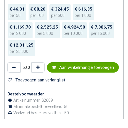
€
46,31
€
88,20
€
324,45
€
616,35
per
50
per
100
per
500
per
1.000
€
1.169,70
€
2.525,25
€
4.924,50
€
7.386,75
per
2.000
per
5.000
per
10.000
per
15.000
€
12.311,25
per
25.000
Aan winkelmandje toevoegen
Toevoegen aan verlanglijst
Bestelvoorwaarden
Artikelnummer:
82609
Minimale bestelhoeveelheid:
50
Veelvoud bestelhoeveelheid:
50