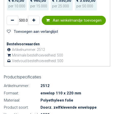
€
670,00
€
960,00
€
1.550,00
€
3.050,00
per
10.000
per
15.000
per
25.000
per
50.000
Aan winkelmandje toevoegen
Toevoegen aan verlanglijst
Bestelvoorwaarden
Artikelnummer:
2512
Minimale bestelhoeveelheid:
500
Veelvoud bestelhoeveelheid:
500
Productspecificaties
Artikelnummer:
2512
Formaat:
envelop 110 x 220 mm
Materiaal:
Polyethyleen folie
Product soort:
Doorz. zelfklevende enveloppe