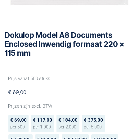
Dokulop Model A8 Documents
Enclosed Inwendig formaat 220 x
115 mm
Prijs vanaf
500
stuks
€
69,00
Prijzen zijn excl. BTW
€
69,00
€
117,00
€
184,00
€
375,00
per
500
per
1.000
per
2.000
per
5.000