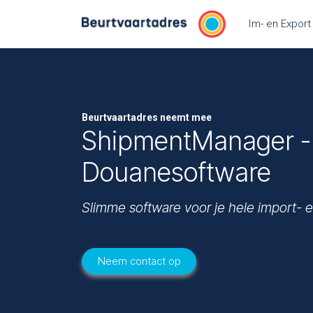
Overslaan naar inhoud
Im- en Export
Beurtvaartadres neemt mee
ShipmentManager -
Douanesoftware
Slimme software voor je hele import- 
Neem contact op