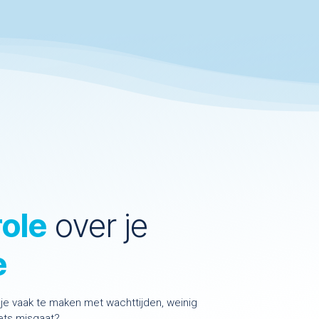
role
over je
e
eb je vaak te maken met wachttijden, weinig
 iets misgaat?