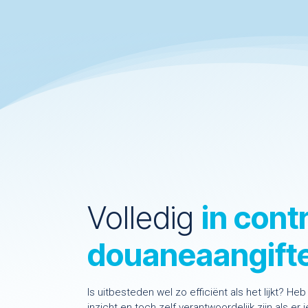
Volledig
in cont
douaneaangift
Is uitbesteden wel zo efficiënt als het lijkt? H
inzicht en toch zelf verantwoordelijk zijn als er