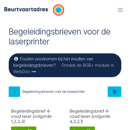
Overslaan naar inhoud
Begeleidingsbrieven voor de
laserprinter
Fouten voorkomen bij het invullen van
begeleidingsbrieven?
Ontdek de BGB+ module in
WebDoc
Begeleidingsbrieven voor de laserprinter
Begeleidingsbrief 4-
Begeleidingsbrief 4-
Meest gekozen
5606
5604
voud laser (volgorde
voud laser (volgorde
1,2,3,4)
4,3,2,1)