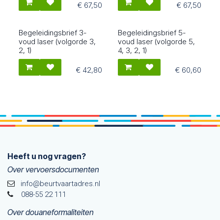
€
67,50
€
67,50
Begeleidingsbrief 3-
Begeleidingsbrief 5-
5603
5605
voud laser (volgorde 3,
voud laser (volgorde 5,
2, 1)
4, 3, 2, 1)
€
42,80
€
60,60
Heeft u nog vragen?
Over vervoersdocumenten
info@beurtvaartadres.nl
088-55 22 111
Over douaneformaliteiten