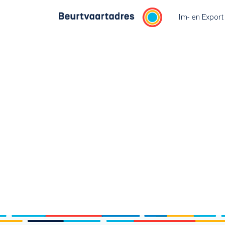
Overslaan naar inhoud
Im- en Export