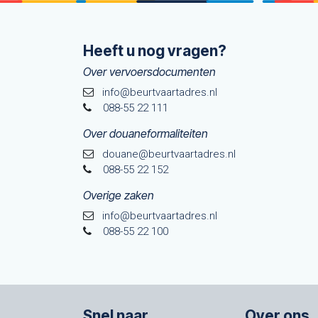
Heeft u nog vragen?
Over vervoersdocumenten
info@beurtvaartadres.nl
088-55 22 111
Over douaneformaliteiten
douane@beurtvaarta​dres.nl
088-55 22 152
Overige zaken
info@beurtvaartadres.nl
088-55 22 100
Snel naar
Over ons