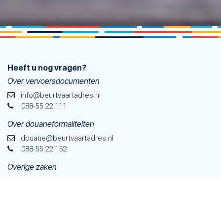
Heeft u nog vragen?
Over vervoersdocumenten
info@beurtvaartadres.nl
088-55 22 111
Over douaneformaliteiten
douane@beurtvaarta​dres.nl
088-55 22 152
Overige zaken
info@beurtvaartadres.nl
088-55 22 100
Meld je aan voor onze nieuwsbrief