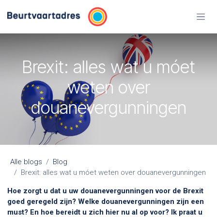
Overslaan naar inhoud
Brexit: alles wat u móet
weten over
douanevergunningen
Alle blogs
Blog
Brexit: alles wat u móet weten over douanevergunningen
Hoe zorgt u dat u uw douanevergunningen voor de Brexit
goed geregeld zijn? Welke douanevergunningen zijn een
must? En hoe bereidt u zich hier nu al op voor? Ik praat u