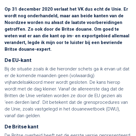
Op 31 december 2020 verlaat het VK dus echt de Unie. Er
wordt nog onderhandeld, maar aan beide kanten van de
Noordzee worden nu alvast de laatste voorbereidingen
getroffen. Zo ook door de Britse douane. Om goed te
weten wat er aan die kant op im- en exportgebied allemaal
verandert, legde ik mijn oor te luister bij een bevriende
Britse douane-expert.
De EU-kant
Bij de situatie zoals ik die hieronder schets ga ik ervan uit dat
er de komende maanden geen (volwaardig)
vrijhandelsakkoord meer wordt gesloten. De kans hierop
wordt met de dag kleiner. Vanaf de allereerste dag dat de
Britten de Unie verlaten worden ze door de EU gezien als
‘een derden land’. Dit betekent dat de grensprocedures van
de Unie, zoals vastgelegd in het douanewetboek (DWU),
vanaf dan gelden.
De Britse kant
De Britse overheid heeft net de eerste versie gepresenteerd