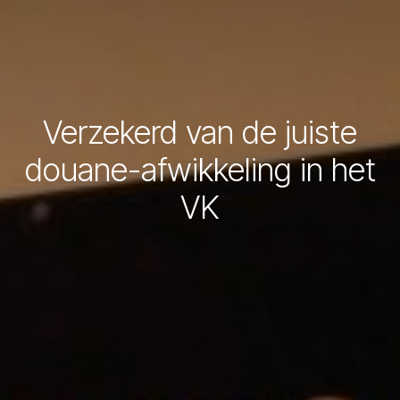
Verzekerd van de juiste
douane-afwikkeling in het
VK