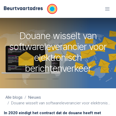
Overslaan naar inhoud
Douane wisselt van
softwareleverancier voor
elektronisch
berichtenverkeer
Alle blogs
Nieuws
Douane wisselt van softwareleverancier voor elektronisch berichtenverkeer
In 2020 eindigt het contract dat de douane heeft met