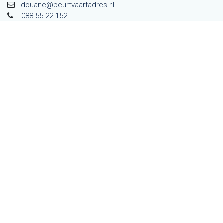
douane@beurtvaarta​dres.nl
088-55 22 152
Overige zaken
info@beurtvaartadres.nl
088-55 22 100
Meld je aan voor onze nieuwsbrief
Blijf op de hoogte van het laatste nieuws.
Aanmelden
Volg ons op