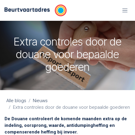
Overslaan naar inhoud
Extra controles door de
douane voor bepaalde
goederen
Alle blogs
Nieuws
Extra controles door de douane voor bepaalde goederen
De Douane controleert de komende maanden extra op de
indeling, oorsprong, waarde, antidumpingheffing en
compenserende heffing bij invoer.