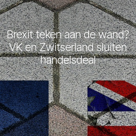
Brexit teken aan de wand?
VK en Zwitserland sluiten
handelsdeal