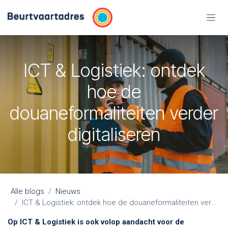
Overslaan naar inhoud
ICT & Logistiek: ontdek
hoe de
douaneformaliteiten verder
digitaliseren
Alle blogs
Nieuws
ICT & Logistiek: ontdek hoe de douaneformaliteiten verder digitaliseren
Op ICT & Logistiek is ook volop aandacht voor de