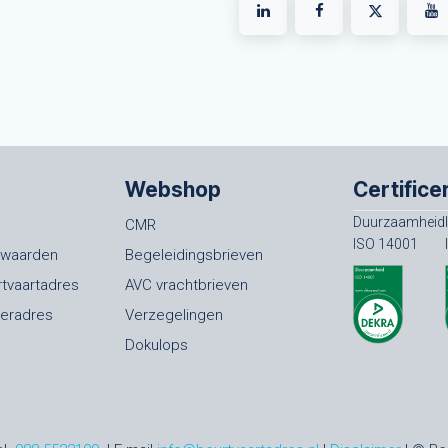
Webshop
Certifice
Duurzaamheid
CMR
ISO 14001
rwaarden
Begeleidingsbrieven
rtvaartadres
AVC vrachtbrieven
oeradres
Verzegelingen
Dokulops