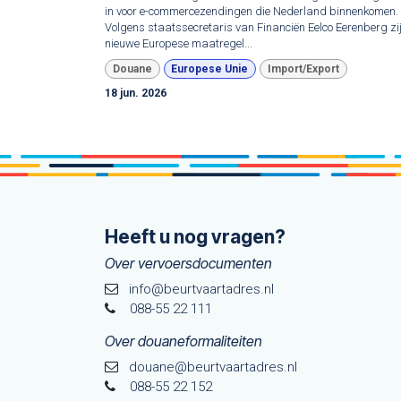
in voor e-commercezendingen die Nederland binnenkomen.
Volgens staatssecretaris van Financiën Eelco Eerenberg zi
nieuwe Europese maatregel...
Douane
Europese Unie
Import/Export
18 jun. 2026
Heeft u nog vragen?
Over vervoersdocumenten
info@beurtvaartadres.nl
088-55 22 111
Over douaneformaliteiten
douane@beurtvaarta​dres.nl
088-55 22 152