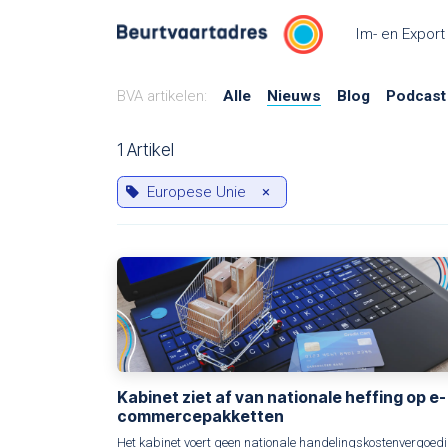
Overslaan naar inhoud
Im- en Export
BVA artikelen:
Alle
Nieuws
Blog
Podcast
1 Artikel
Europese Unie
×
Kabinet ziet af van nationale heffing op e-
commercepakketten
Het kabinet voert geen nationale handelingskostenvergoed