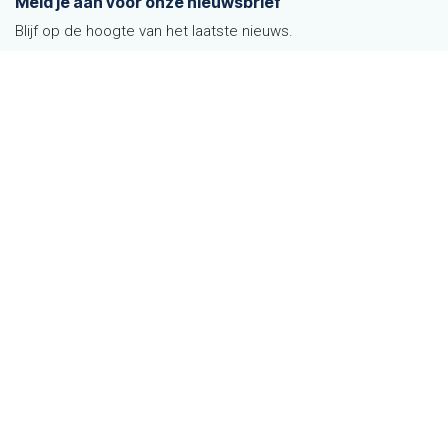
Meld je aan voor onze nieuwsbrief
Blijf op de hoogte van het laatste nieuws.
Aanmelden
Volg ons op
Snel naar
CMR vrachtbrieven
Im- en export
AEO vergunning