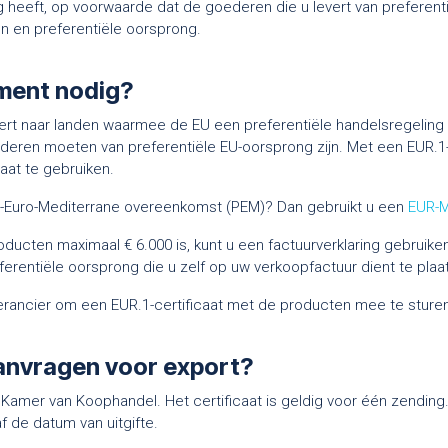
 heeft, op voorwaarde dat de goederen die u levert van preferent
en en preferentiële oorsprong.
ment nodig?
ert naar landen waarmee de EU een preferentiële handelsregeling he
ren moeten van preferentiële EU-oorsprong zijn. Met een EUR.1-c
icaat te gebruiken.
n-Euro-Mediterrane overeenkomst (PEM)
? Dan gebruikt u een
EUR-M
oducten maximaal € 6.000 is, kunt u een factuurverklaring gebruiken
eferentiële oorsprong die u zelf op uw verkoopfactuur dient te plaa
verancier om een EUR.1-certificaat met de producten mee te sture
aanvragen voor export?
de Kamer van Koophandel. Het certificaat is geldig voor één zending
 de datum van uitgifte.