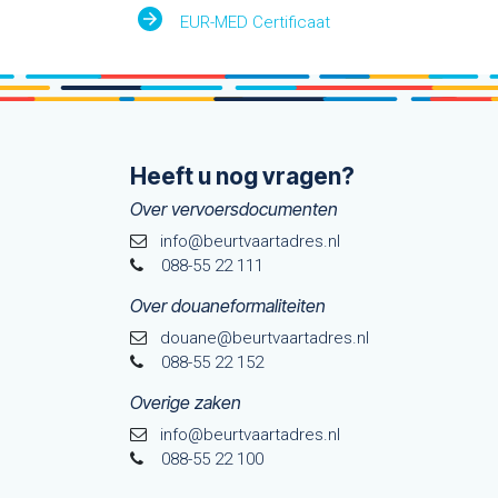
EUR-MED Certificaat
Heeft u nog vragen?
Over vervoersdocumenten
info@beurtvaartadres.nl
088-55 22 111
Over douaneformaliteiten
douane@beurtvaarta​dres.nl
088-55 22 152
Overige zaken
info@beurtvaartadres.nl
088-55 22 100