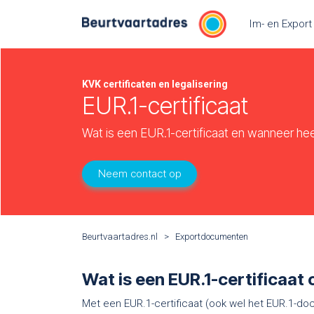
Overslaan naar inhoud
Im- en Export
KVK certificaten en legalisering
EUR.1-certificaat
Wat is een EUR.1-certificaat en wanneer hee
Neem contact op
Beurtvaartadres.nl
>
Exportdocumenten
Wat is een EUR.1-certificaat
Met een EUR.1-certificaat (ook wel het EUR.1-doc