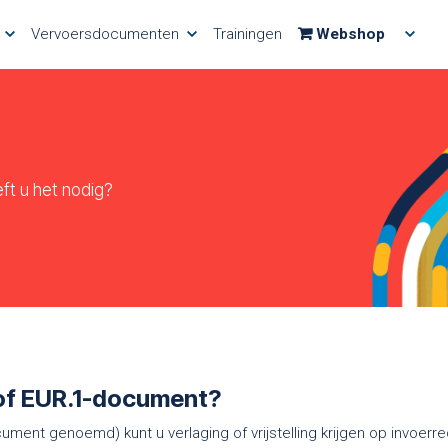
Vervoersdocumenten
Trainingen
Webshop
ft u het nodig?
 of EUR.1-document?
ument genoemd) kunt u verlaging of vrijstelling krijgen op invoer