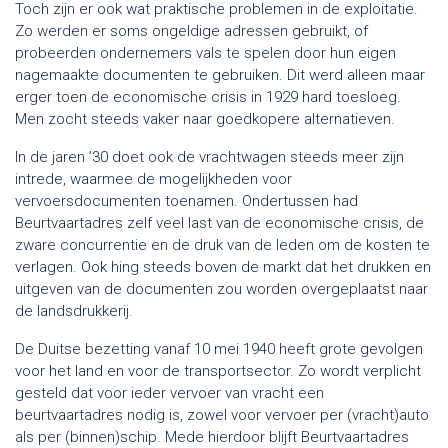
Toch zijn er ook wat praktische problemen in de exploitatie.
Zo werden er soms ongeldige adressen gebruikt, of
probeerden ondernemers vals te spelen door hun eigen
nagemaakte documenten te gebruiken. Dit werd alleen maar
erger toen de economische crisis in 1929 hard toesloeg.
Men zocht steeds vaker naar goedkopere alternatieven.
In de jaren ’30 doet ook de vrachtwagen steeds meer zijn
intrede, waarmee de mogelijkheden voor
vervoersdocumenten toenamen. Ondertussen had
Beurtvaartadres zelf veel last van de economische crisis, de
zware concurrentie en de druk van de leden om de kosten te
verlagen. Ook hing steeds boven de markt dat het drukken en
uitgeven van de documenten zou worden overgeplaatst naar
de landsdrukkerij.
De Duitse bezetting vanaf 10 mei 1940 heeft grote gevolgen
voor het land en voor de transportsector. Zo wordt verplicht
gesteld dat voor ieder vervoer van vracht een
beurtvaartadres nodig is, zowel voor vervoer per (vracht)auto
als per (binnen)schip. Mede hierdoor blijft Beurtvaartadres