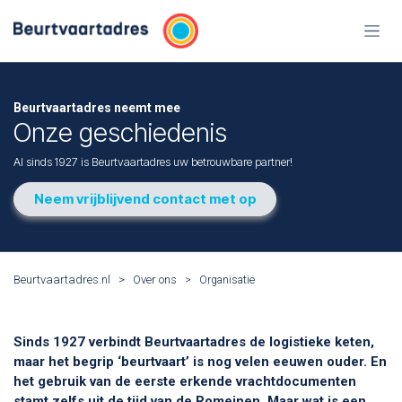
Overslaan naar inhoud
Beurtvaartadres neemt mee
Onze geschiedenis
Al sinds 1927 is Beurtvaartadres uw betrouwbare partner!
Neem vrijblijvend contact met op
Beurtvaartadres.nl
>
Over ons
>
Organisatie
Sinds 1927 verbindt Beurtvaartadres de logistieke keten,
maar het begrip ‘beurtvaart’ is nog velen eeuwen ouder. En
het gebruik van de eerste erkende vrachtdocumenten
stamt zelfs uit de tijd van de Romeinen. Maar wat is een