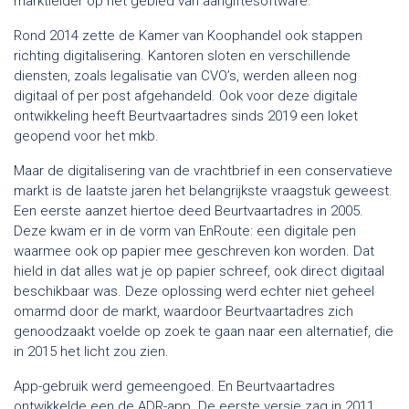
marktleider op het gebied van aangiftesoftware.
Rond 2014 zette de Kamer van Koophandel ook stappen
richting digitalisering. Kantoren sloten en verschillende
diensten, zoals legalisatie van CVO’s, werden alleen nog
digitaal of per post afgehandeld. Ook voor deze digitale
ontwikkeling heeft Beurtvaartadres sinds 2019 een loket
geopend voor het mkb.
Maar de digitalisering van de vrachtbrief in een conservatieve
markt is de laatste jaren het belangrijkste vraagstuk geweest.
Een eerste aanzet hiertoe deed Beurtvaartadres in 2005.
Deze kwam er in de vorm van EnRoute: een digitale pen
waarmee ook op papier mee geschreven kon worden. Dat
hield in dat alles wat je op papier schreef, ook direct digitaal
beschikbaar was. Deze oplossing werd echter niet geheel
omarmd door de markt, waardoor Beurtvaartadres zich
genoodzaakt voelde op zoek te gaan naar een alternatief, die
in 2015 het licht zou zien.
App-gebruik werd gemeengoed. En Beurtvaartadres
ontwikkelde een de ADR-app. De eerste versie zag in 2011