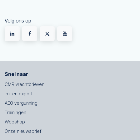
Volg ons op
Snel naar
CMR vrachtbrieven
Im- en export
AEO vergunning
Trainingen
Webshop
Onze nieuwsbrief