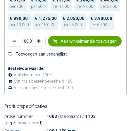
per
100
per
500
per
1.000
per
2.000
per
5.000
€
890,00
€
1.275,00
€
2.050,00
€
3.900,00
per
10.000
per
15.000
per
25.000
per
50.000
Aan winkelmandje toevoegen
Toevoegen aan verlanglijst
Bestelvoorwaarden
Artikelnummer:
1003
Minimale bestelhoeveelheid:
100
Veelvoud bestelhoeveelheid:
100
Productspecificaties
Artikelnummer:
1003
(standaard) /
1103
(gepersonaliseerd)