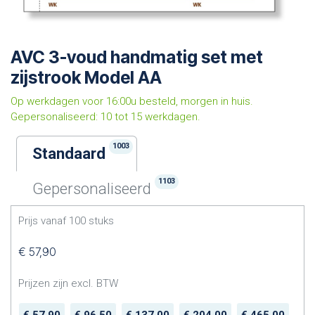
AVC 3-voud handmatig set met
zijstrook Model AA
Op werkdagen voor 16:00u besteld, morgen in huis.
Gepersonaliseerd: 10 tot 15 werkdagen.
1003
Standaard
1103
Gepersonaliseerd
Prijs vanaf
100
stuks
€
57,90
Prijzen zijn excl. BTW
€
57,90
€
96,50
€
137,00
€
204,00
€
465,00