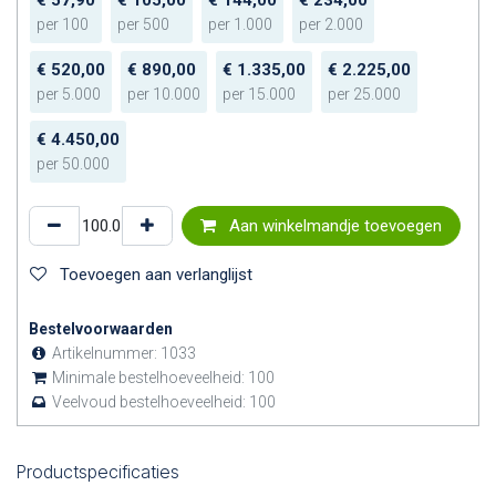
per
100
per
500
per
1.000
per
2.000
€
520,00
€
890,00
€
1.335,00
€
2.225,00
per
5.000
per
10.000
per
15.000
per
25.000
€
4.450,00
per
50.000
Aan winkelmandje toevoegen
Toevoegen aan verlanglijst
Bestelvoorwaarden
Artikelnummer:
1033
Minimale bestelhoeveelheid:
100
Veelvoud bestelhoeveelheid:
100
Productspecificaties