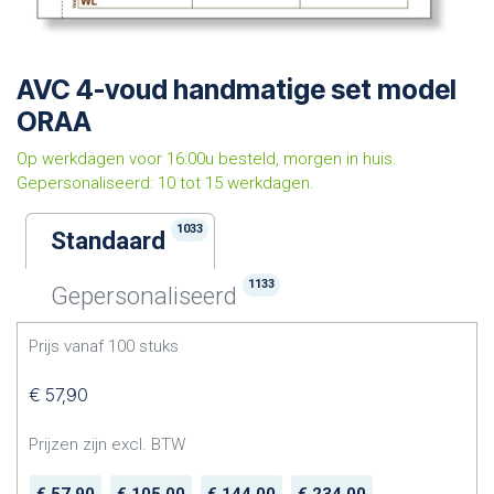
AVC 4-voud handmatige set model
ORAA
Op werkdagen voor 16:00u besteld, morgen in huis.
Gepersonaliseerd: 10 tot 15 werkdagen.
1033
Standaard
1133
Gepersonaliseerd
Prijs vanaf
100
stuks
€
57,90
Prijzen zijn excl. BTW
€
57,90
€
105,00
€
144,00
€
234,00