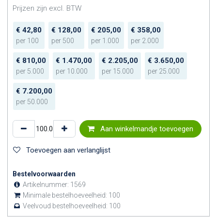
Prijzen zijn excl. BTW
€
42,80
€
128,00
€
205,00
€
358,00
per
100
per
500
per
1.000
per
2.000
€
810,00
€
1.470,00
€
2.205,00
€
3.650,00
per
5.000
per
10.000
per
15.000
per
25.000
€
7.200,00
per
50.000
Aan winkelmandje toevoegen
Toevoegen aan verlanglijst
Bestelvoorwaarden
Artikelnummer:
1569
Minimale bestelhoeveelheid:
100
Veelvoud bestelhoeveelheid:
100