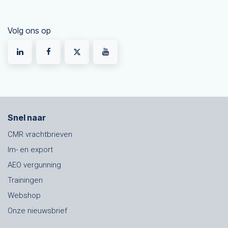
Volg ons op
Snel naar
CMR vrachtbrieven
Im- en export
AEO vergunning
Trainingen
Webshop
Onze nieuwsbrief