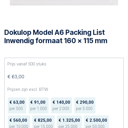
Dokulop Model A6 Packing List
Inwendig formaat 160 x 115 mm
Prijs vanaf
500
stuks
€
63,00
Prijzen zijn excl. BTW
€
63,00
€
91,00
€
140,00
€
290,00
per
500
per
1.000
per
2.000
per
5.000
€
560,00
€
825,00
€
1.325,00
€
2.500,00
per
10.000
per
15.000
per
25.000
per
50.000