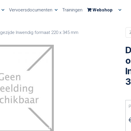
Vervoersdocumenten
Trainingen
Webshop
gezijde Inwendig formaat 220 x 345 mm
D
o
I
3
P