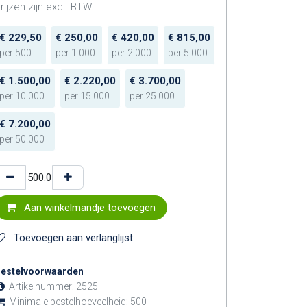
rijzen zijn excl. BTW
€
229,50
€
250,00
€
420,00
€
815,00
per
500
per
1.000
per
2.000
per
5.000
€
1.500,00
€
2.220,00
€
3.700,00
per
10.000
per
15.000
per
25.000
€
7.200,00
per
50.000
Aan winkelmandje toevoegen
Toevoegen aan verlanglijst
estelvoorwaarden
Artikelnummer:
2525
Minimale bestelhoeveelheid:
500