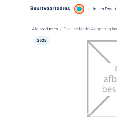
Overslaan naar inhoud
Im- en Export
Alle producten
Dokulop Model A4 opening lan
2525