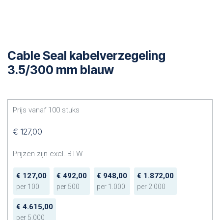
Cable Seal kabelverzegeling
3.5/300 mm blauw
Prijs vanaf
100
stuks
€
127,00
Prijzen zijn excl. BTW
€
127,00
€
492,00
€
948,00
€
1.872,00
per
100
per
500
per
1.000
per
2.000
€
4.615,00
per
5.000