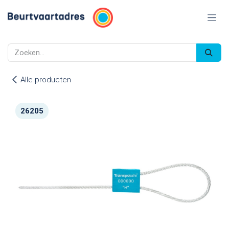
Overslaan naar inhoud
Alle producten
26205