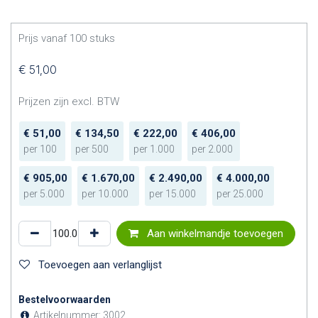
Prijs vanaf
100
stuks
€
51,00
Prijzen zijn excl. BTW
€
51,00
€
134,50
€
222,00
€
406,00
per
100
per
500
per
1.000
per
2.000
€
905,00
€
1.670,00
€
2.490,00
€
4.000,00
per
5.000
per
10.000
per
15.000
per
25.000
Aan winkelmandje toevoegen
Toevoegen aan verlanglijst
Bestelvoorwaarden
Artikelnummer:
3002