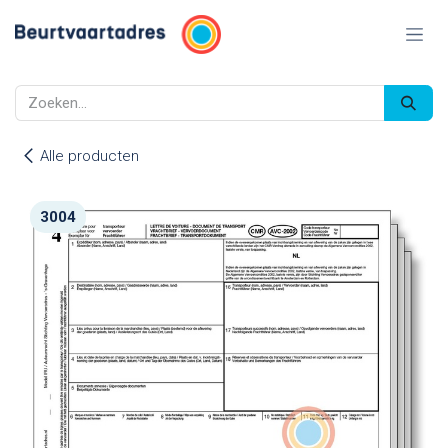
Overslaan naar inhoud
Alle producten
3004