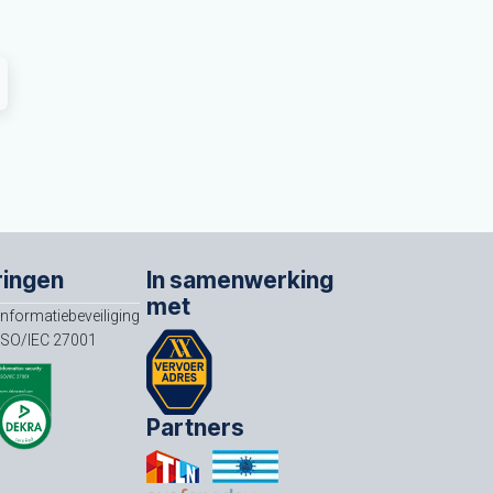
ringen
In samenwerking
met
Informatiebeveiliging
ISO/IEC 27001
Partners