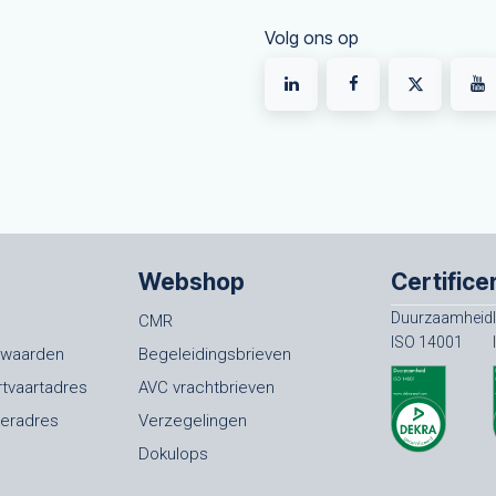
Volg ons op
Webshop
Certifice
Duurzaamheid
CMR
ISO 14001
rwaarden
Begeleidingsbrieven
rtvaartadres
AVC vrachtbrieven
oeradres
Verzegelingen
Dokulops