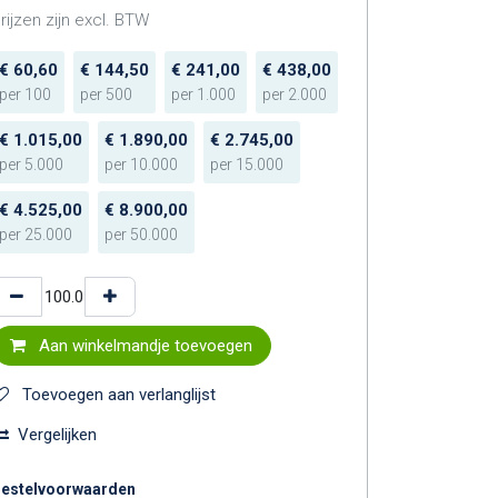
rijzen zijn excl. BTW
€
60,60
€
144,50
€
241,00
€
438,00
per
100
per
500
per
1.000
per
2.000
€
1.015,00
€
1.890,00
€
2.745,00
per
5.000
per
10.000
per
15.000
€
4.525,00
€
8.900,00
per
25.000
per
50.000
Aan winkelmandje toevoegen
Toevoegen aan verlanglijst
Vergelijken
estelvoorwaarden