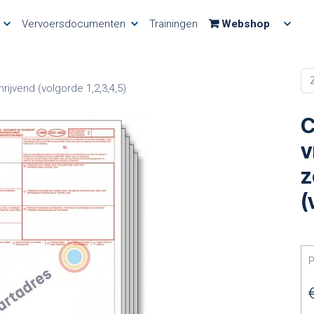
Vervoersdocumenten
Trainingen
Webshop
rijvend (volgorde 1,2,3,4,5)
C
v
z
(
P