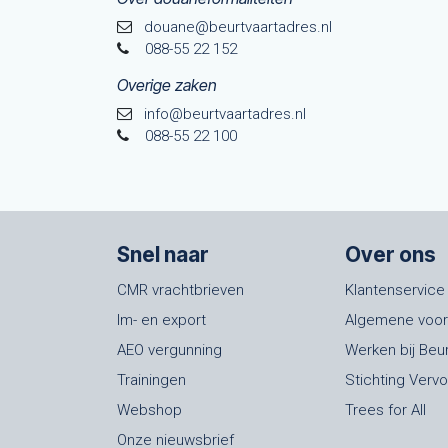
douane@beurtvaarta​dres.nl
088-55 22 152
Overige zaken
info@beurtvaartadres.nl
088-55 22 100
Snel naar
Over ons
CMR vrachtbrieven
Klantenservice
Im- en export
Algemene voo
AEO vergunning
Werken bij Beu
Trainingen
Stichting Verv
Webshop
Trees for All
Onze nieuwsbrief