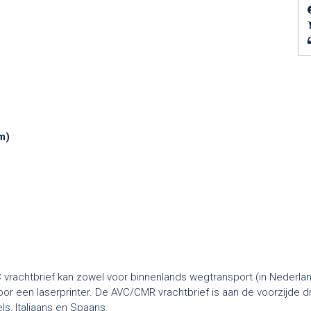
m)
htbrief kan zowel voor binnenlands wegtransport (in Nederland)
or een laserprinter. De AVC/CMR vrachtbrief is aan de voorzijde dr
ls, Italiaans en Spaans.