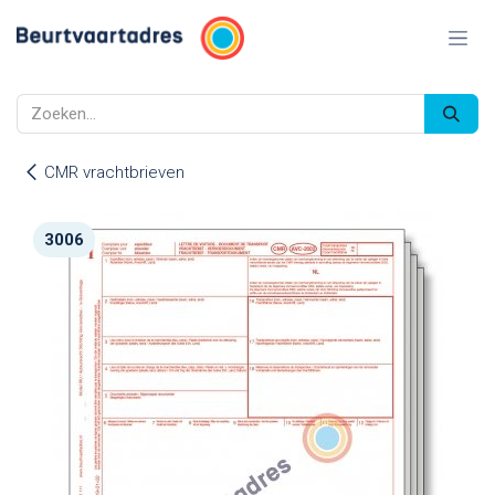
Overslaan naar inhoud
CMR vrachtbrieven
3006