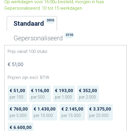
Op werkdagen voor 16:00u besteld, morgen in huis.
Gepersonaliseerd: 10 tot 15 werkdagen.
3010
Standaard
3110
Gepersonaliseerd
Prijs vanaf
100
stuks
€
51,00
Prijzen zijn excl. BTW
€
51,00
€
116,00
€
193,00
€
352,00
per
100
per
500
per
1.000
per
2.000
€
760,00
€
1.430,00
€
2.145,00
€
3.375,00
per
5.000
per
10.000
per
15.000
per
25.000
€
6.600,00