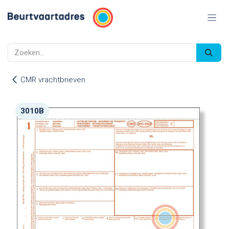
Overslaan naar inhoud
CMR vrachtbrieven
3010B