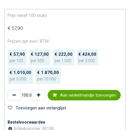
Prijs vanaf
100
stuks
€
57,90
Prijzen zijn excl. BTW
€
57,90
€
127,00
€
222,00
€
424,00
per
100
per
500
per
1.000
per
2.000
€
1.010,00
€
1.870,00
per
5.000
per
10.000
Aan winkelmandje toevoegen
Toevoegen aan verlanglijst
Bestelvoorwaarden
Artikelnummer:
3010B