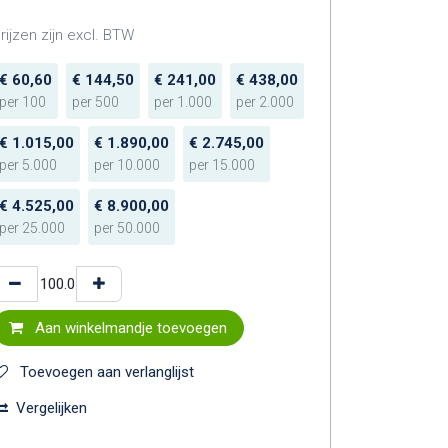
rijzen zijn excl. BTW
€
60,60
€
144,50
€
241,00
€
438,00
per
100
per
500
per
1.000
per
2.000
€
1.015,00
€
1.890,00
€
2.745,00
per
5.000
per
10.000
per
15.000
€
4.525,00
€
8.900,00
per
25.000
per
50.000
Aan winkelmandje toevoegen
Toevoegen aan verlanglijst
Vergelijken