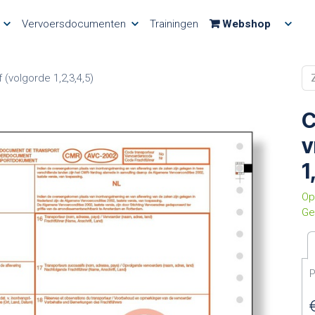
Vervoersdocumenten
Trainingen
Webshop
 (volgorde 1,2,3,4,5)
C
v
1
Op
Ge
P