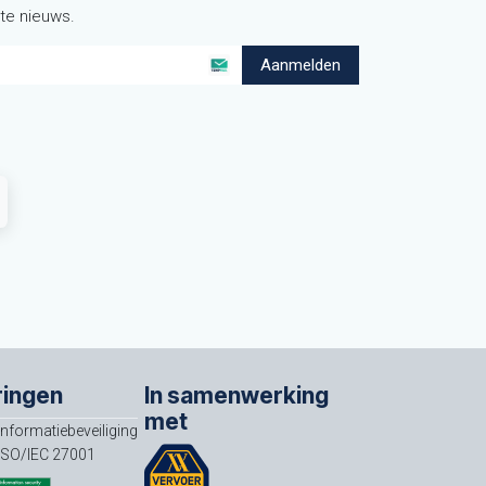
ste nieuws.
Aanmelden
ringen
In samenwerking
met
Informatiebeveiliging
ISO/IEC 27001