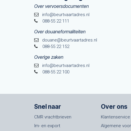
Over vervoersdocumenten
info@beurtvaartadres.nl
088-55 22 111
Over douaneformaliteiten
douane@beurtvaarta​dres.nl
088-55 22 152
Overige zaken
info@beurtvaartadres.nl
088-55 22 100
Snel naar
Over ons
CMR vrachtbrieven
Klantenservice
Im- en export
Algemene voo