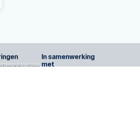
ringen
In samenwerking
met
Informatiebeveiliging
ISO/IEC 27001
Partners
urtvaartadres