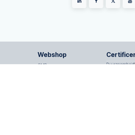
Webshop
Certifice
Duurzaamheid
CMR
ISO 14001
rwaarden
Begeleidingsbrieven
rtvaartadres
AVC vrachtbrieven
oeradres
Verzegelingen
Dokulops
el.
088-5522100
| E-mail
info@beurtvaartadres.nl
|
Disclaimer
| © Be