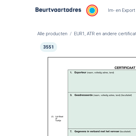
Overslaan naar inhoud
Im- en Export
Alle producten
EUR1, ATR en andere certifica
3551