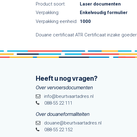
Product soort:
Laser documenten
Verpakking:
Enkelvoudig formulier
Verpakking eenheid:
1000
Douane certificaat ATR Certificaat inzake goeder
Heeft u nog vragen?
Over vervoersdocumenten
info@beurtvaartadres.nl
088-55 22 111
Over douaneformaliteiten
douane@beurtvaarta​dres.nl
088-55 22 152