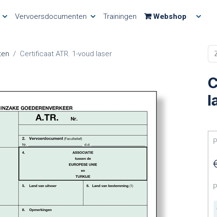
Vervoersdocumenten
Trainingen
Webshop
ten
Certificaat ATR. 1-voud laser
C
l
P
P