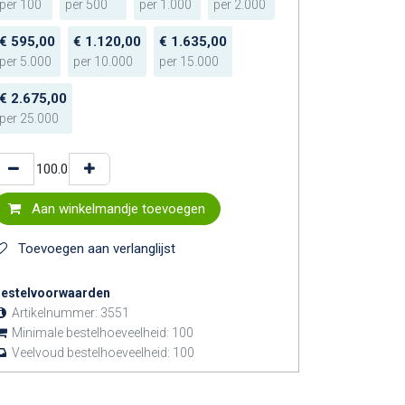
per
100
per
500
per
1.000
per
2.000
€
595,00
€
1.120,00
€
1.635,00
per
5.000
per
10.000
per
15.000
€
2.675,00
per
25.000
Aan winkelmandje toevoegen
Toevoegen aan verlanglijst
estelvoorwaarden
Artikelnummer:
3551
Minimale bestelhoeveelheid:
100
Veelvoud bestelhoeveelheid:
100