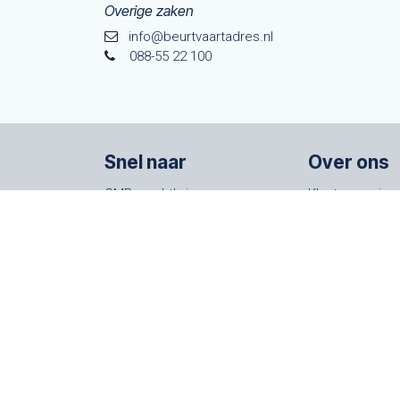
Overige zaken
info@beurtvaartadres.nl
088-55 22 100
Snel naar
Over ons
CMR vrachtbrieven
Klantenservice
Im- en export
Algemene voo
AEO vergunning
Werken bij Beu
Trainingen
Stichting Verv
Webshop
Trees for All
Onze nieuwsbrief
Maria Montessorilaan 1 | 2719 DB Zoetermeer | T