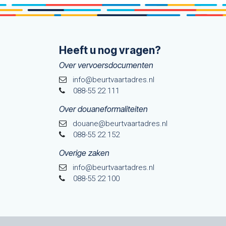
Heeft u nog vragen?
Over vervoersdocumenten
info@beurtvaartadres.nl
088-55 22 111
Over douaneformaliteiten
douane@beurtvaarta​dres.nl
088-55 22 152
Overige zaken
info@beurtvaartadres.nl
088-55 22 100