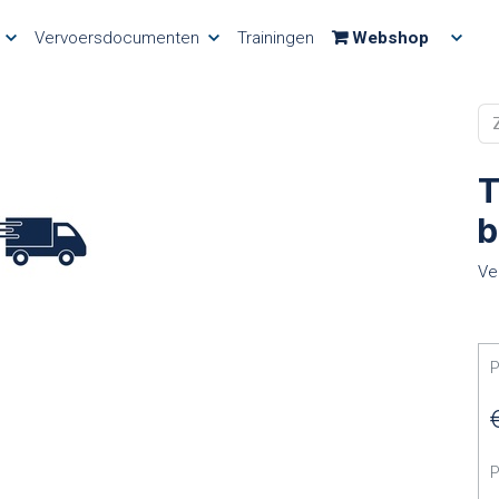
Vervoersdocumenten
Trainingen
Webshop
T
b
Ve
P
P