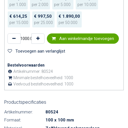
per
1.000
per
2.000
per
5.000
per
10.000
€
614,25
€
997,50
€
1.890,00
per
15.000
per
25.000
per
50.000
Aan winkelmandje toevoegen
Toevoegen aan verlanglijst
Bestelvoorwaarden
Artikelnummer:
80524
Minimale bestelhoeveelheid:
1000
Veelvoud bestelhoeveelheid:
1000
Productspecificaties
Artikelnummer:
80524
Formaat:
100 x 100 mm