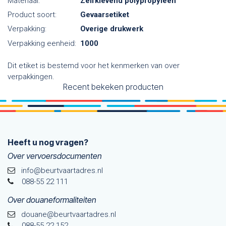
Materiaal:
Zelfklevend polypropyleen
Product soort:
Gevaarsetiket
Verpakking:
Overige drukwerk
Verpakking eenheid:
1000
Dit etiket is bestemd voor het kenmerken van over
verpakkingen.
Recent bekeken producten
Heeft u nog vragen?
Over vervoersdocumenten
info@beurtvaartadres.nl
088-55 22 111
Over douaneformaliteiten
douane@beurtvaarta​dres.nl
088-55 22 152