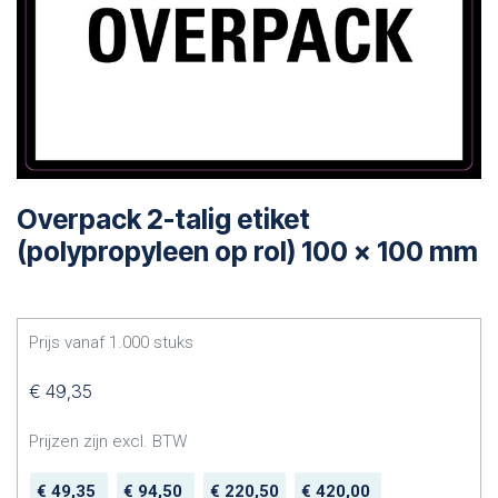
Overpack 2-talig etiket
(polypropyleen op rol) 100 x 100 mm
Prijs vanaf
1.000
stuks
€
49,35
Prijzen zijn excl. BTW
€
49,35
€
94,50
€
220,50
€
420,00