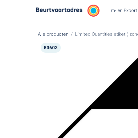
Overslaan naar inhoud
Im- en Export
Alle producten
Limited Quantities etiket ( zo
80603