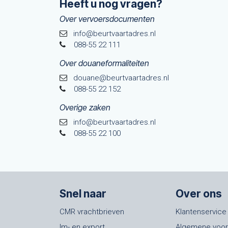
Heeft u nog vragen?
Over vervoersdocumenten
info@beurtvaartadres.nl
088-55 22 111
Over douaneformaliteiten
douane@beurtvaarta​dres.nl
088-55 22 152
Overige zaken
info@beurtvaartadres.nl
088-55 22 100
Snel naar
Over ons
CMR vrachtbrieven
Klantenservice
Im- en export
Algemene voo