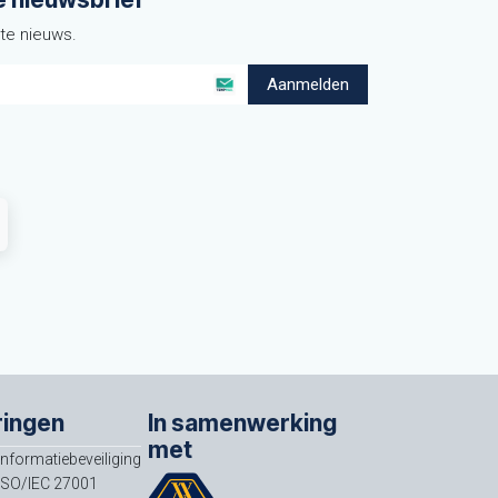
ste nieuws.
Aanmelden
ringen
In samenwerking
met
Informatiebeveiliging
ISO/IEC 27001