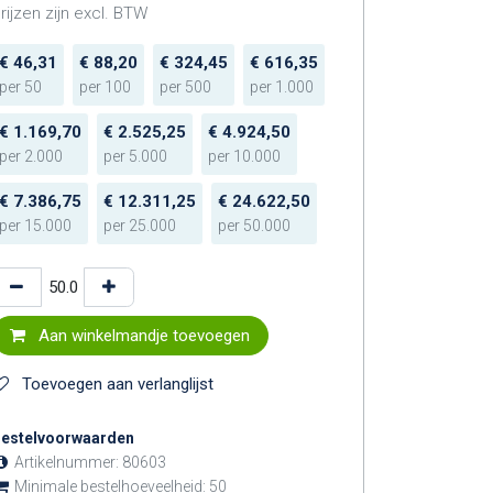
rijzen zijn excl. BTW
€
46,31
€
88,20
€
324,45
€
616,35
per
50
per
100
per
500
per
1.000
€
1.169,70
€
2.525,25
€
4.924,50
per
2.000
per
5.000
per
10.000
€
7.386,75
€
12.311,25
€
24.622,50
per
15.000
per
25.000
per
50.000
Aan winkelmandje toevoegen
Toevoegen aan verlanglijst
estelvoorwaarden
Artikelnummer:
80603
Minimale bestelhoeveelheid:
50