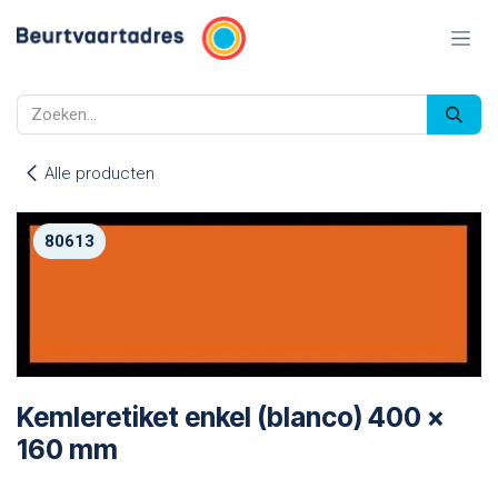
Overslaan naar inhoud
Alle producten
80613
Kemleretiket enkel (blanco) 400 x
160 mm