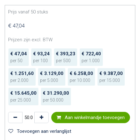
Prijs vanaf
50
stuks
€
47,04
Prijzen zijn excl. BTW
€
47,04
€
93,24
€
393,23
€
722,40
per
50
per
100
per
500
per
1.000
€
1.251,60
€
3.129,00
€
6.258,00
€
9.387,00
per
2.000
per
5.000
per
10.000
per
15.000
€
15.645,00
€
31.290,00
per
25.000
per
50.000
Aan winkelmandje toevoegen
Toevoegen aan verlanglijst