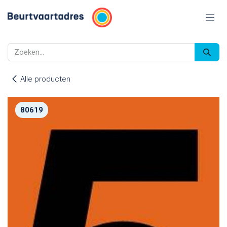
Overslaan naar inhoud
Alle producten
80619