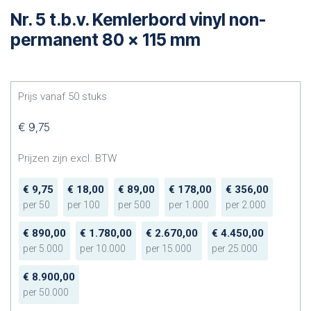
Nr. 5 t.b.v. Kemlerbord vinyl non-
permanent 80 x 115 mm
Prijs vanaf
50
stuks
€
9,75
Prijzen zijn excl. BTW
€
9,75
€
18,00
€
89,00
€
178,00
€
356,00
per
50
per
100
per
500
per
1.000
per
2.000
€
890,00
€
1.780,00
€
2.670,00
€
4.450,00
per
5.000
per
10.000
per
15.000
per
25.000
€
8.900,00
per
50.000