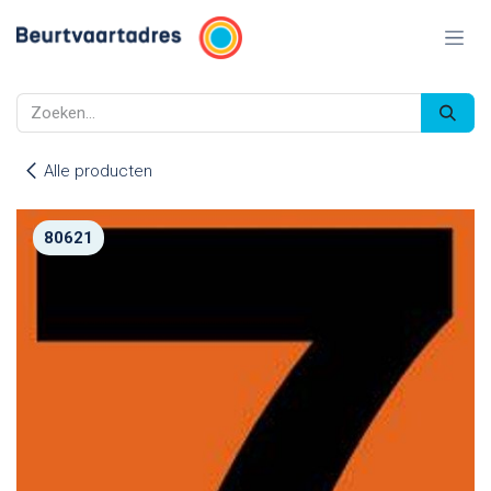
Overslaan naar inhoud
Alle producten
80621