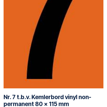
Nr. 7 t.b.v. Kemlerbord vinyl non-
permanent 80 x 115 mm