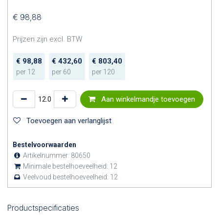
€
98,88
Prijzen zijn excl. BTW
€
98,88
€
432,60
€
803,40
per
12
per
60
per
120
Aan winkelmandje toevoegen
Toevoegen aan verlanglijst
Bestelvoorwaarden
Artikelnummer:
80650
Minimale bestelhoeveelheid:
12
Veelvoud bestelhoeveelheid:
12
Productspecificaties