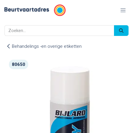
Overslaan naar inhoud
Behandelings -en overige etiketten
80650