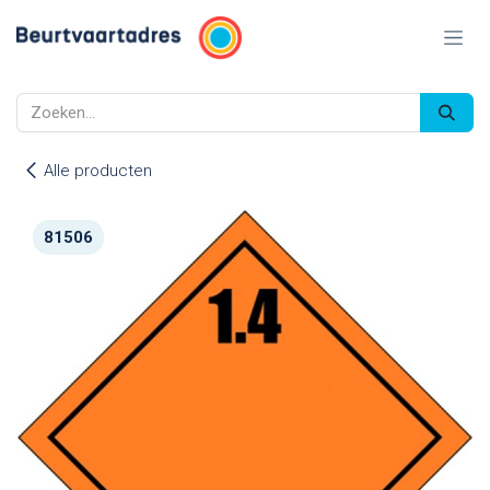
Overslaan naar inhoud
Alle producten
81506