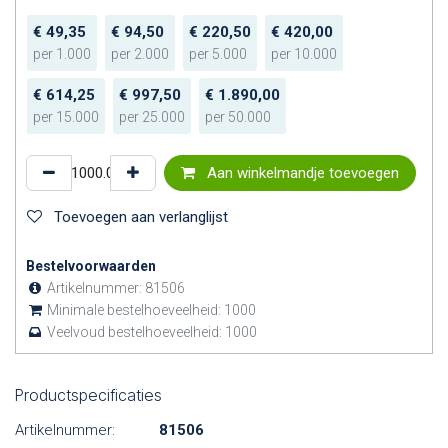
€
49,35
€
94,50
€
220,50
€
420,00
per
1.000
per
2.000
per
5.000
per
10.000
€
614,25
€
997,50
€
1.890,00
per
15.000
per
25.000
per
50.000
Aan winkelmandje toevoegen
Toevoegen aan verlanglijst
Bestelvoorwaarden
Artikelnummer:
81506
Minimale bestelhoeveelheid:
1000
Veelvoud bestelhoeveelheid:
1000
Productspecificaties
Artikelnummer:
81506