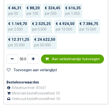
€
46,31
€
88,20
€
324,45
€
616,35
per
50
per
100
per
500
per
1.000
€
1.169,70
€
2.525,25
€
4.924,50
€
7.386,75
per
2.000
per
5.000
per
10.000
per
15.000
€
12.311,25
€
24.622,50
per
25.000
per
50.000
Aan winkelmandje toevoegen
Toevoegen aan verlanglijst
Bestelvoorwaarden
Artikelnummer:
81601
Minimale bestelhoeveelheid:
50
Veelvoud bestelhoeveelheid:
50