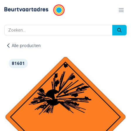
Overslaan naar inhoud
Alle producten
81601