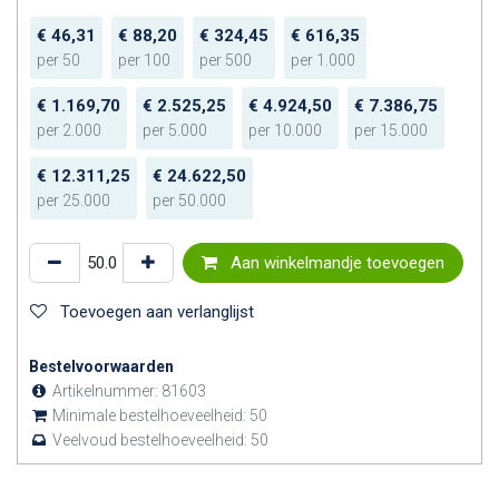
€
46,31
€
88,20
€
324,45
€
616,35
per
50
per
100
per
500
per
1.000
€
1.169,70
€
2.525,25
€
4.924,50
€
7.386,75
per
2.000
per
5.000
per
10.000
per
15.000
€
12.311,25
€
24.622,50
per
25.000
per
50.000
Aan winkelmandje toevoegen
Toevoegen aan verlanglijst
Bestelvoorwaarden
Artikelnummer:
81603
Minimale bestelhoeveelheid:
50
Veelvoud bestelhoeveelheid:
50