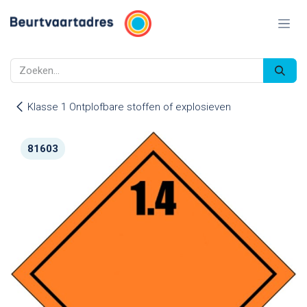
Overslaan naar inhoud
Klasse 1 Ontplofbare stoffen of explosieven
81603