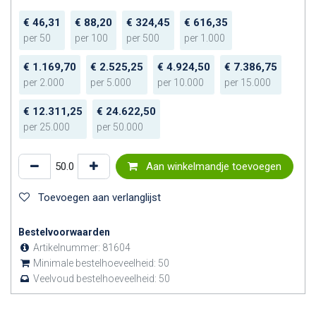
€
46,31
€
88,20
€
324,45
€
616,35
per
50
per
100
per
500
per
1.000
€
1.169,70
€
2.525,25
€
4.924,50
€
7.386,75
per
2.000
per
5.000
per
10.000
per
15.000
€
12.311,25
€
24.622,50
per
25.000
per
50.000
Aan winkelmandje toevoegen
Toevoegen aan verlanglijst
Bestelvoorwaarden
Artikelnummer:
81604
Minimale bestelhoeveelheid:
50
Veelvoud bestelhoeveelheid:
50