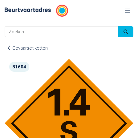
Overslaan naar inhoud
Gevaarsetiketten
81604