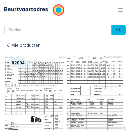
Overslaan naar inhoud
Alle producten
82004