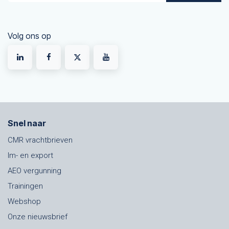
Volg ons op
Snel naar
CMR vrachtbrieven
Im- en export
AEO vergunning
Trainingen
Webshop
Onze nieuwsbrief