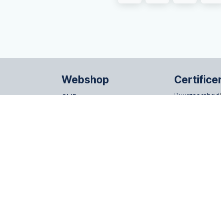
Webshop
Certifice
Duurzaamheid
CMR
ISO 14001
rwaarden
Begeleidingsbrieven
rtvaartadres
AVC vrachtbrieven
oeradres
Verzegelingen
Dokulops
el.
088-5522100
| E-mail
info@beurtvaartadres.nl
|
Disclaimer
| © Be