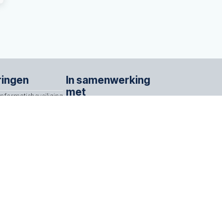
ringen
In samenwerking
met
Informatiebeveiliging
ISO/IEC 27001
Partners
urtvaartadres