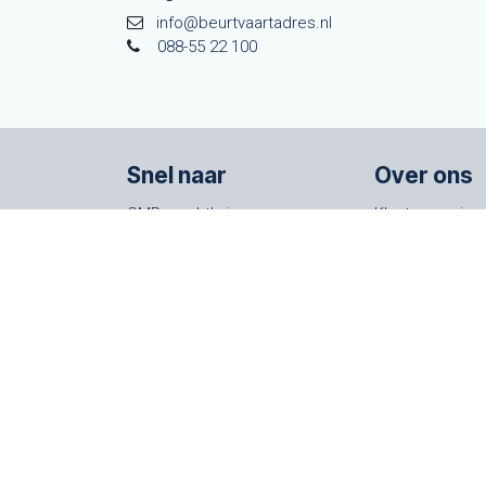
info@beurtvaartadres.nl
088-55 22 100
Snel naar
Over ons
CMR vrachtbrieven
Klantenservice
Im- en export
Algemene voo
AEO vergunning
Werken bij Beu
Trainingen
Stichting Verv
Webshop
Trees for All
Onze nieuwsbrief
Maria Montessorilaan 1 | 2719 DB Zoetermeer | T