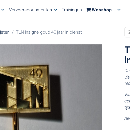
Vervoersdocumenten
Trainingen
Webshop
jsten
TLN Insigne goud 40 jaar in dienst
T
i
De
vi
55
Va
ee
ti
Alv