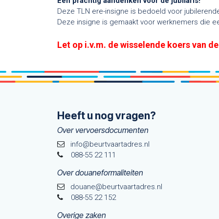
Een prachtig aandenken voor de jubilaris!
Deze TLN ere-insigne is bedoeld voor jubileren
Deze insigne is gemaakt voor werknemers die een
Let op i.v.m. de wisselende koers van de
Heeft u nog vragen?
Over vervoersdocumenten
info@beurtvaartadres.nl
088-55 22 111
Over douaneformaliteiten
douane@beurtvaarta​dres.nl
088-55 22 152
Overige zaken