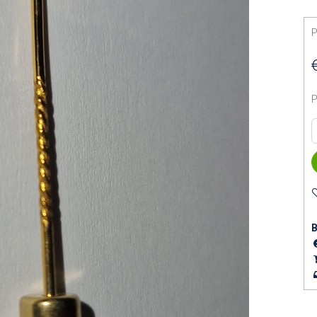
P
P
B