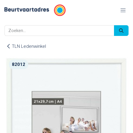
Overslaan naar inhoud
TLN Ledenwinkel
82012