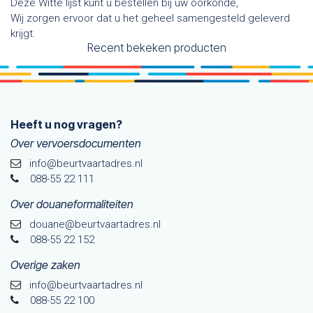
Deze Witte lijst kunt u bestellen bij uw oorkonde,
Wij zorgen ervoor dat u het geheel samengesteld geleverd
krijgt.
Recent bekeken producten
Heeft u nog vragen?
Over vervoersdocumenten
info@beurtvaartadres.nl
088-55 22 111
Over douaneformaliteiten
douane@beurtvaarta​dres.nl
088-55 22 152
Overige zaken
info@beurtvaartadres.nl
088-55 22 100