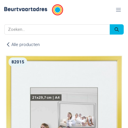
Overslaan naar inhoud
Alle producten
82015