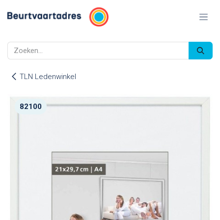
Overslaan naar inhoud
TLN Ledenwinkel
82100