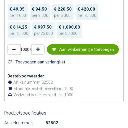
€
49,35
€
94,50
€
220,50
€
420,00
per
1.000
per
2.000
per
5.000
per
10.000
€
614,25
€
997,50
€
1.890,00
per
15.000
per
25.000
per
50.000
Aan winkelmandje toevoegen
Toevoegen aan verlanglijst
Bestelvoorwaarden
Artikelnummer:
82502
Minimale bestelhoeveelheid:
1000
Veelvoud bestelhoeveelheid:
1000
Productspecificaties
Artikelnummer:
82502