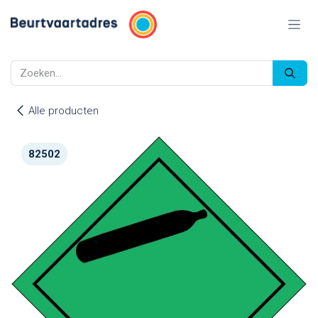
Overslaan naar inhoud
Alle producten
82502