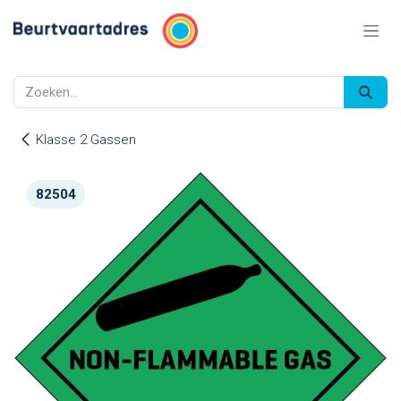
Overslaan naar inhoud
Klasse 2 Gassen
82504