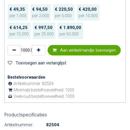
€
49,35
€
94,50
€
220,50
€
420,00
per
1.000
per
2.000
per
5.000
per
10.000
€
614,25
€
997,50
€
1.890,00
per
15.000
per
25.000
per
50.000
Aan winkelmandje toevoegen
Toevoegen aan verlanglijst
Bestelvoorwaarden
Artikelnummer:
82504
Minimale bestelhoeveelheid:
1000
Veelvoud bestelhoeveelheid:
1000
Productspecificaties
Artikelnummer:
82504