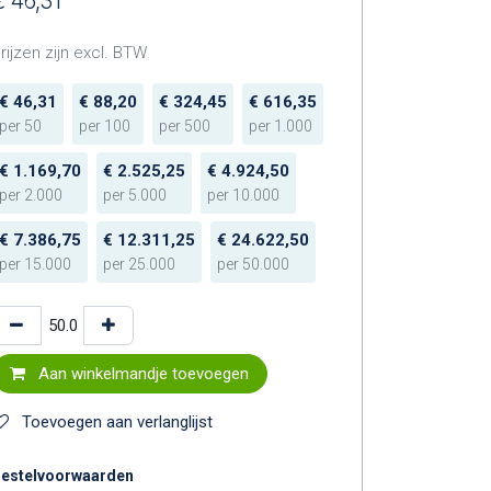
€
46,31
rijzen zijn excl. BTW
€
46,31
€
88,20
€
324,45
€
616,35
per
50
per
100
per
500
per
1.000
€
1.169,70
€
2.525,25
€
4.924,50
per
2.000
per
5.000
per
10.000
€
7.386,75
€
12.311,25
€
24.622,50
per
15.000
per
25.000
per
50.000
Aan winkelmandje toevoegen
Toevoegen aan verlanglijst
estelvoorwaarden