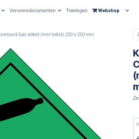
Vervoersdocumenten
Trainingen
Webshop
ressed Gas etiket (met tekst) 250 x 250 mm
K
C
(
Ze
P